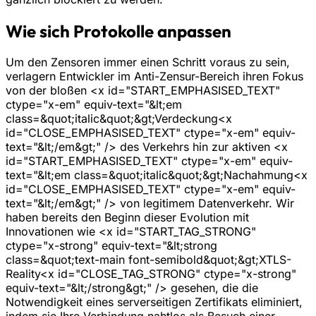
Wie sich Protokolle anpassen
Um den Zensoren immer einen Schritt voraus zu sein,
verlagern Entwickler im Anti-Zensur-Bereich ihren Fokus
von der bloßen <x id="START_EMPHASISED_TEXT"
ctype="x-em" equiv-text="&lt;em
class=&quot;italic&quot;&gt;Verdeckung<x
id="CLOSE_EMPHASISED_TEXT" ctype="x-em" equiv-
text="&lt;/em&gt;" /> des Verkehrs hin zur aktiven <x
id="START_EMPHASISED_TEXT" ctype="x-em" equiv-
text="&lt;em class=&quot;italic&quot;&gt;Nachahmung<x
id="CLOSE_EMPHASISED_TEXT" ctype="x-em" equiv-
text="&lt;/em&gt;" /> von legitimem Datenverkehr. Wir
haben bereits den Beginn dieser Evolution mit
Innovationen wie <x id="START_TAG_STRONG"
ctype="x-strong" equiv-text="&lt;strong
class=&quot;text-main font-semibold&quot;&gt;XTLS-
Reality<x id="CLOSE_TAG_STRONG" ctype="x-strong"
equiv-text="&lt;/strong&gt;" /> gesehen, die die
Notwendigkeit eines serverseitigen Zertifikats eliminiert,