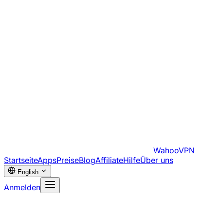
WahooVPN
Startseite
Apps
Preise
Blog
Affiliate
Hilfe
Über uns
English
Anmelden