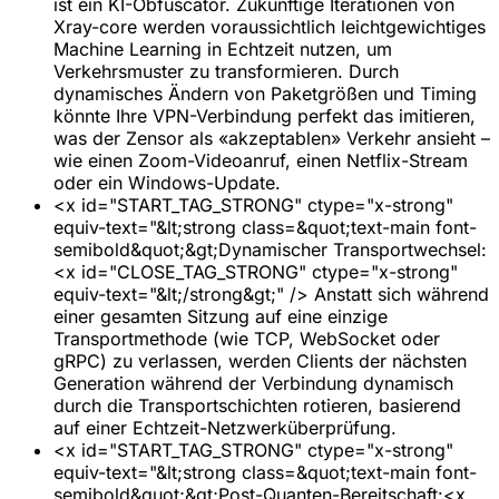
ist ein KI-Obfuscator. Zukünftige Iterationen von
Xray-core werden voraussichtlich leichtgewichtiges
Machine Learning in Echtzeit nutzen, um
Verkehrsmuster zu transformieren. Durch
dynamisches Ändern von Paketgrößen und Timing
könnte Ihre VPN-Verbindung perfekt das imitieren,
was der Zensor als «akzeptablen» Verkehr ansieht –
wie einen Zoom-Videoanruf, einen Netflix-Stream
oder ein Windows-Update.
<x id="START_TAG_STRONG" ctype="x-strong"
equiv-text="&lt;strong class=&quot;text-main font-
semibold&quot;&gt;Dynamischer Transportwechsel:
<x id="CLOSE_TAG_STRONG" ctype="x-strong"
equiv-text="&lt;/strong&gt;" /> Anstatt sich während
einer gesamten Sitzung auf eine einzige
Transportmethode (wie TCP, WebSocket oder
gRPC) zu verlassen, werden Clients der nächsten
Generation während der Verbindung dynamisch
durch die Transportschichten rotieren, basierend
auf einer Echtzeit-Netzwerküberprüfung.
<x id="START_TAG_STRONG" ctype="x-strong"
equiv-text="&lt;strong class=&quot;text-main font-
semibold&quot;&gt;Post-Quanten-Bereitschaft:<x