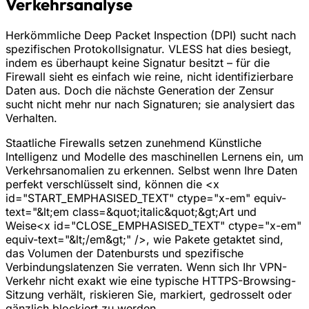
Verkehrsanalyse
Herkömmliche Deep Packet Inspection (DPI) sucht nach
spezifischen Protokollsignatur. VLESS hat dies besiegt,
indem es überhaupt keine Signatur besitzt – für die
Firewall sieht es einfach wie reine, nicht identifizierbare
Daten aus. Doch die nächste Generation der Zensur
sucht nicht mehr nur nach Signaturen; sie analysiert das
Verhalten.
Staatliche Firewalls setzen zunehmend Künstliche
Intelligenz und Modelle des maschinellen Lernens ein, um
Verkehrsanomalien zu erkennen. Selbst wenn Ihre Daten
perfekt verschlüsselt sind, können die <x
id="START_EMPHASISED_TEXT" ctype="x-em" equiv-
text="&lt;em class=&quot;italic&quot;&gt;Art und
Weise<x id="CLOSE_EMPHASISED_TEXT" ctype="x-em"
equiv-text="&lt;/em&gt;" />, wie Pakete getaktet sind,
das Volumen der Datenbursts und spezifische
Verbindungslatenzen Sie verraten. Wenn sich Ihr VPN-
Verkehr nicht exakt wie eine typische HTTPS-Browsing-
Sitzung verhält, riskieren Sie, markiert, gedrosselt oder
gänzlich blockiert zu werden.