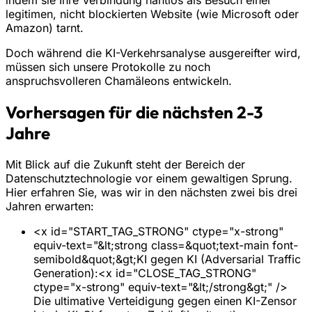
indem sie Ihre Verbindung nahtlos als Besuch einer
legitimen, nicht blockierten Website (wie Microsoft oder
Amazon) tarnt.
Doch während die KI-Verkehrsanalyse ausgereifter wird,
müssen sich unsere Protokolle zu noch
anspruchsvolleren Chamäleons entwickeln.
Vorhersagen für die nächsten 2-3
Jahre
Mit Blick auf die Zukunft steht der Bereich der
Datenschutztechnologie vor einem gewaltigen Sprung.
Hier erfahren Sie, was wir in den nächsten zwei bis drei
Jahren erwarten:
<x id="START_TAG_STRONG" ctype="x-strong"
equiv-text="&lt;strong class=&quot;text-main font-
semibold&quot;&gt;KI gegen KI (Adversarial Traffic
Generation):<x id="CLOSE_TAG_STRONG"
ctype="x-strong" equiv-text="&lt;/strong&gt;" />
Die ultimative Verteidigung gegen einen KI-Zensor