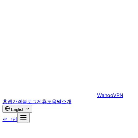
WahooVPN
홈
앱
가격
블로그
제휴
도움말
소개
English
로그인