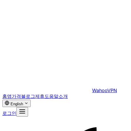
WahooVPN
홈
앱
가격
블로그
제휴
도움말
소개
English
로그인