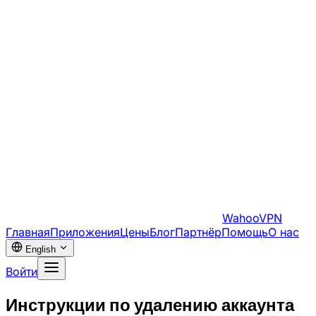
WahooVPN
Главная
Приложения
Цены
Блог
Партнёр
Помощь
О нас
English
Войти
Инструкции по удалению аккаунта