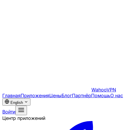
WahooVPN
Главная
Приложения
Цены
Блог
Партнёр
Помощь
О нас
English
Войти
Центр приложений