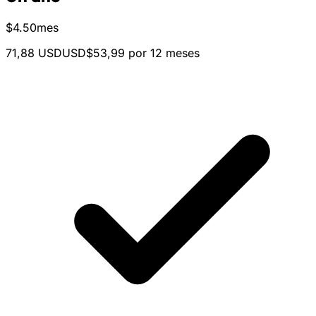
$
4.50
mes
71,88 USD
USD$53,99 por 12 meses