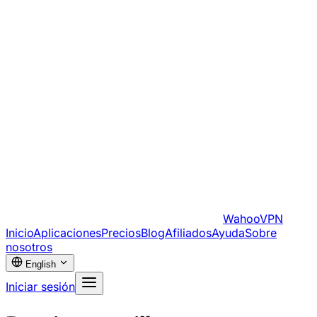
WahooVPN
Inicio
Aplicaciones
Precios
Blog
Afiliados
Ayuda
Sobre
nosotros
English
Iniciar sesión