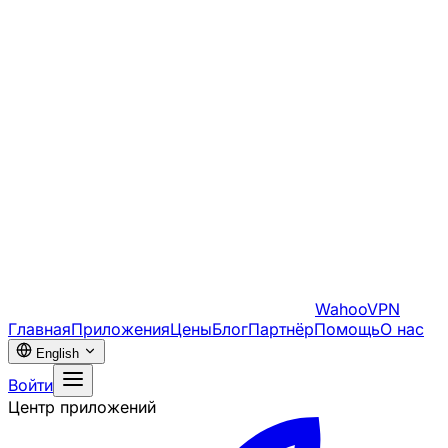
WahooVPN
Главная
Приложения
Цены
Блог
Партнёр
Помощь
О нас
English
Войти
Центр приложений